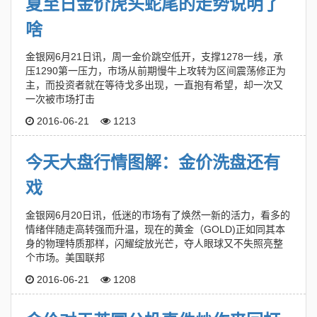
夏至日金价虎头蛇尾的走势说明了
啥
金银网6月21日讯，周一金价跳空低开，支撑1278一线，承
压1290第一压力，市场从前期慢牛上攻转为区间震荡修正为
主，而投资者就在等待戈多出现，一直抱有希望，却一次又
一次被市场打击
2016-06-21
1213
今天大盘行情图解：金价洗盘还有
戏
金银网6月20日讯，低迷的市场有了焕然一新的活力，看多的
情绪伴随走高转强而升温，现在的黄金（GOLD)正如同其本
身的物理特质那样，闪耀绽放光芒，夺人眼球又不失照亮整
个市场。美国联邦
2016-06-21
1208