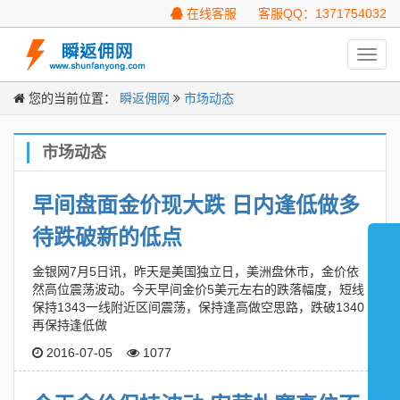
在线客服
客服QQ：1371754032
Toggl
navig
您的当前位置：
瞬返佣网
市场动态
市场动态
早间盘面金价现大跌 日内逢低做多
待跌破新的低点
金银网7月5日讯，昨天是美国独立日，美洲盘休市，金价依
然高位震荡波动。今天早间金价5美元左右的跌落幅度，短线
保持1343一线附近区间震荡，保持逢高做空思路，跌破1340
再保持逢低做
2016-07-05
1077