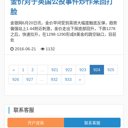
金价对于英国公投事件炒作来回打
脸
金银网6月20日讯，金价早间受到英镑大幅度触底反弹，趋势
偏强站上1.44附近刺激，金价走出下探底部回升，下跌1278
之后，快速拉升，在1298-1290形成8美金的跳空缺口，目前
处
2016-06-21
1132
«
1
2
...
921
922
923
924
925
926
927
...
932
933
»
联系客服
开户咨询
联系客服