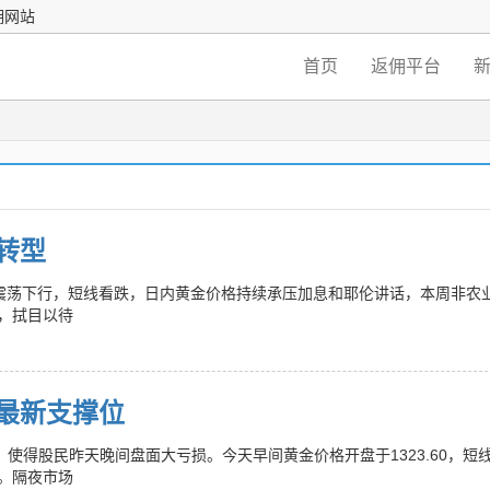
佣网站
首页
返佣平台
转型
320震荡下行，短线看跌，日内黄金价格持续承压加息和耶伦讲话，本周非农
，拭目以待
最新支撑位
使得股民昨天晚间盘面大亏损。今天早间黄金价格开盘于1323.60，短
。隔夜市场