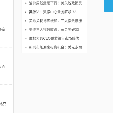
油价周线震荡下行！美关税政策反
英伟达：数据中心业务狂飙 73
美欧关税博弈缓和，三大指数暴涨
多空
美股三大指数收跌，黄金突破33
摩根大通CEO戴蒙警告市场低估
新兴市场迎来投资机会：美元走弱
盘面
格只