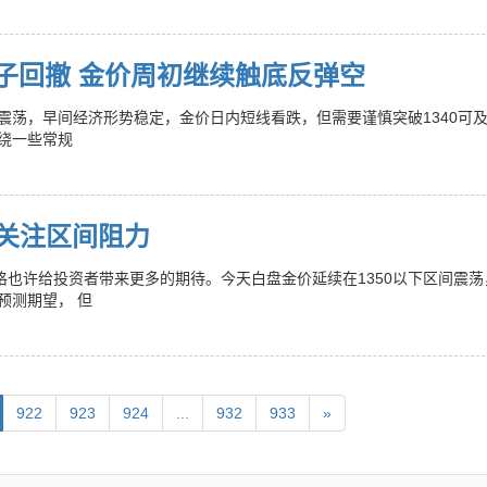
垂子回撤 金价周初继续触底反弹空
间震荡，早间经济形势稳定，金价日内短线看跌，但需要谨慎突破1340可
绕一些常规
关注区间阻力
格也许给投资者带来更多的期待。今天白盘金价延续在1350以下区间震荡
预测期望， 但
922
923
924
...
932
933
»