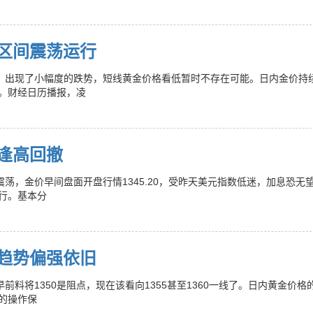
区间震荡运行
后，出现了小幅度的跌势，短线黄金价格看低暂时不存在可能。日内金价持
。财经日历播报，凌
逢高回撤
荡，金价早间盘面开盘行情1345.20，受昨天美元指数低迷，加息恐无
行。基本分
趋势偏强依旧
前料将1350是阻点，现在该看向1355甚至1360一线了。日内黄金价格
的操作保