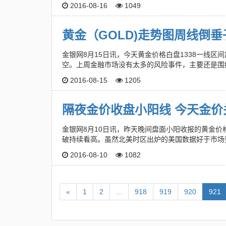
2016-08-16
1049
黄金（GOLD)走势图周线倒
金银网8月15日讯，今天黄金价格白盘1338一线区
空。上周金融市场没有太多的风险事件，主要还是围
2016-08-15
1205
隔夜金价收盘小阳线 今天金价
金银网8月10日讯，昨天晚间盘面小阳收报的黄金价
破持续看高。虽然北美时区出炉的美国数据好于市场
2016-08-10
1082
«
1
2
...
918
919
920
921