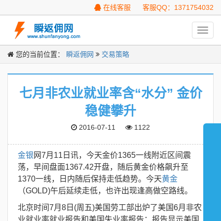
在线客服
客服QQ：1371754032
Toggl
navig
您的当前位置：
瞬返佣网
交易策略
七月非农业就业率含“水分” 金价
稳健攀升
2016-07-11
1122
金银
网7月11日讯，今天金价1365一线附近区间震
荡，早间盘面1367.42开盘，随后黄金价格飙升至
1370一线，日内随后保持走低趋势。今天
黄金
（GOLD)午后延续走低，也许出现逢高做空路线。
北京时间7月8日(周五)美国劳工部出炉了美国6月非农
业就业率就业报告和美国失业率报告：报告显示美国