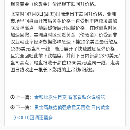
现货黄金（伦敦金）价出现下跌回升价格。
北京时间7月8日(周五)国际走出下跌回升价格，亚洲
市场早间盘面开市后黄金价格一直受制于隔夜凌晨触
底反弹高点，随后缓慢展开回撤价格，在欧洲盘时区
加速回撤，美洲盘时区现货黄金（伦敦金）价受到非
农业就业率经济数据影响急速下挫20余美金最低触及
1335美元/盎司一线，随后展开了快速触底反弹价格，
且完全回吐此前下跌幅度，并创下日内新高1370美元/
盎司高点，尾盘报收于高位1366美元/盎司一线，走势
图日线收出一根长下影线的上吊线(阳线)。
上一篇：
金银比发生巨变 看涨看跌众说纷纭
下一篇：
贵金属趋势偏强收盘无回撤 日内黄金
（GOLD)回调还需多