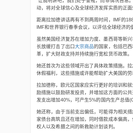
“让我明讲吧，我们处于警戒，而非情况告急
动，将对全球信心及全球经济发挥实质的正面
距离拉加德讲话再有不到两周时间，IMF的1
IMF和世界银行春季会议，以评估全球经济的
虽然美国经济复苏在增加力度、墨西哥等新兴
长放缓打击了出口
大宗商品
的国家，包括巴西
革，扩大财政支持并持续施行宽松货币政策。
她还首次为这些领域开出了具体政策措施。拉
休假福利，这些措施或许能帮助扩大美国的劳
拉加德称，欧元区国家应实行更好的培训和就
励措施以鼓励研发投资，并增加这方面的公共开
发支出增加40%，可产生5%的国内生产总值(G
她还称，由于当前支出偏低，可能得为相关措施
家债台高筑且还在增加，同时借款成本偏高，
权人以及希腊之间的新救助计划谈判。