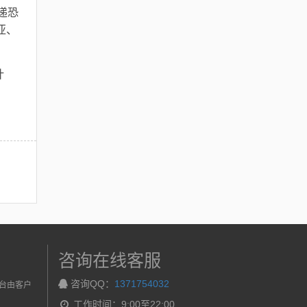
递恐
亚、
计
咨询在线客服
台由客户
咨询QQ：
1371754032
工作时间：9:00至22:00