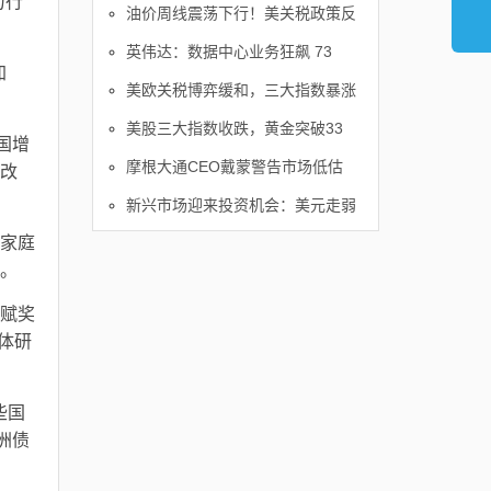
力行
油价周线震荡下行！美关税政策反
英伟达：数据中心业务狂飙 73
加
美欧关税博弈缓和，三大指数暴涨
美股三大指数收跌，黄金突破33
国增
摩根大通CEO戴蒙警告市场低估
改
新兴市场迎来投资机会：美元走弱
家庭
。
赋奖
体研
些国
洲债