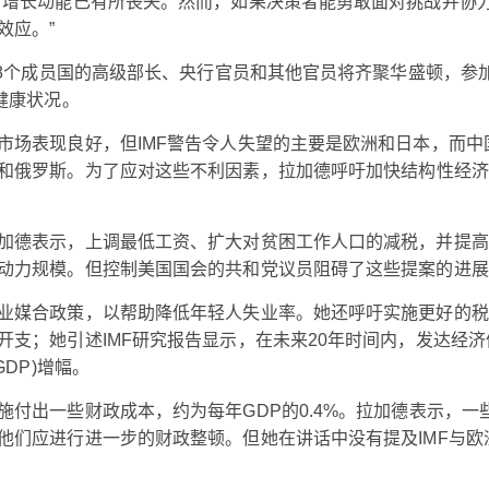
。增长动能已有所丧失。然而，如果决策者能勇敢面对挑战并协
效应。”
88个成员国的高级部长、央行官员和其他官员将齐聚华盛顿，参
健康状况。
市场表现良好，但IMF警告令人失望的主要是欧洲和日本，而中
和俄罗斯。为了应对这些不利因素，拉加德呼吁加快结构性经济
加德表示，上调最低工资、扩大对贫困工作人口的减税，并提高
动力规模。但控制美国国会的共和党议员阻碍了这些提案的进展
业媒合政策，以帮助降低年轻人失业率。她还呼吁实施更好的税
支；她引述IMF研究报告显示，在未来20年时间内，发达经济
DP)增幅。
付出一些财政成本，约为每年GDP的0.4%。拉加德表示，一
他们应进行进一步的财政整顿。但她在讲话中没有提及IMF与欧