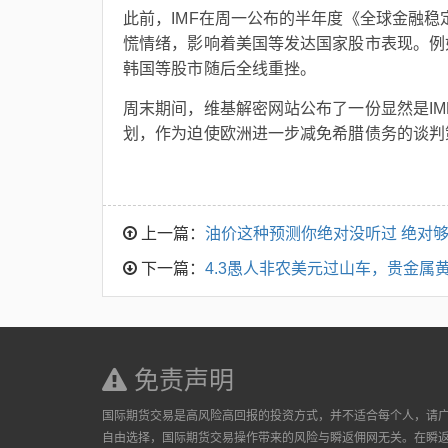
此前，IMF在周一公布的半年度《全球金融
慌情绪，影响着美国等发达国家股市表现。例
韩国等股市随后全线重挫。
周末期间，维基解密网站公布了一份显然是IM
划，作为迫使欧洲进一步减免希腊债务的谈判
上一篇：
油价这种预测你绝对没听过 绝对
下一篇：
4.3愚人非农美元过山车，贵金属
免责声明
国际期货交易是高风险高回报的投资方式，并不适合每个人，请
自由选择，国际期货交易操作带来的风险与瞬返佣网无关。在瞬