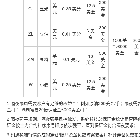
300
美
12.5
C
玉米
0.25 美分
美
元
美金
金
300
美
6 美
ZL
豆油
0.01 美分
美
元
金
金
1500美
20
金/6000
美
美金
金
300
美
10
ZM
豆粉
0.1 美元
美
元
美金
金
300
美
12.5
W
小麦
0.25 美分
美
元
美金
金
1.隔夜隔周需要账户有足够的权益金：例如原油
300
美金
/
手；隔夜需
金
/
手；隔周需要
20
倍保证金
6000
美金
/
手；
2.
隔夜强平规则：隔夜强平风控触发，系统将按总保证金统计是否隔
证金按主力合约排序序号顺序依次强平，直到保证金符合隔夜要求；
3.
如遇极端行情造成的穿仓
/
账户资金负数时需要客户补齐穿仓负数损