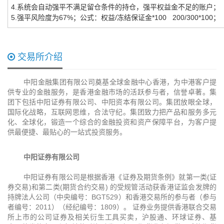
4.
系统会自动强平不满足留仓条件的持仓，强平权益金不足的账户；
5.
强平风险度为
67%
；公式：权益/冻结保证金
*100 200/300*100
；
交易所介绍
中阳金融集团有限公司奠基全球金融中心香港，为中港客户提
供专业的金融服务，是香港金融市场的活跃参与者，信誉卓著。集
团下包括中阳证券有限公司、中阳资本有限公司。集团放眼全球，
国际化战略，互联网思维，合法守纪。集团致力把产品和服务多元
化、全球化，锻造一个综合的金融投资和资产保障平台，为客户提
供最便捷、最贴心的一站式投资服务。
中阳证券有限公司
中阳证券有限公司是根据香港《证券及期货条例》就第一类(证
券交易)和第二类(期货合约交易) 的受规管活动获香港证监会发牌的
持牌法人公司（中央编号：BGT529）和香港交易所的参与者（参与
者编号：2011）（经纪编号：1809）。 证券业务提供香港联合交易
所上市的公司证券及相关衍生工具买卖，沪股通、环球证券、基