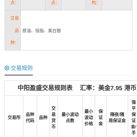
点：
点：
构：
交易
原油、恒指、美白银
品
种：
交易规则
中阳盈盛交易规则表 汇率：美金7.95 港币1
强
交
平
最小
保
品种
易
最小波动
隔夜/隔
保
交易所
品种
波动
证
代码
货
点数
周保证金
证
价格
金
币
金/
手