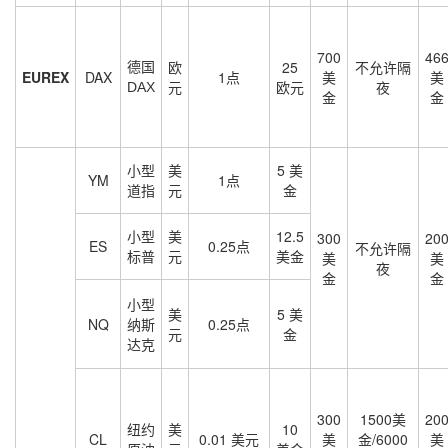
700
46
德国
欧
25
不允许隔
EUREX
DAX
1点
美
美
元
欧元
夜
DAX
金
金
小型
美
5 美
YM
1点
道指
元
金
小型
美
12.5
300
20
ES
0.25点
不允许隔
标普
元
美金
美
美
夜
金
金
小型
美
5 美
NQ
纳斯
0.25点
元
金
达克
300
1500美
20
纽约
美
10
CL
0.01 美元
美
金/6000
美