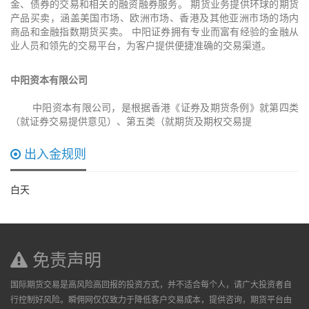
金、债券的交易和相关的融资融券服务。 期货业务提供环球的期货
产品买卖，涵盖美国市场、欧洲市场、香港及其他亚洲市场的场内
商品和金融指数期货买卖。 中阳证券拥有专业而富有经验的金融从
业人员和领先的交易平台，为客户提供便捷准确的交易渠道。
中阳资本有限公司
中阳资本有限公司，是根据香港《证券及期货条例》就第四类
（就证券交易提供意见）、第五类（就期货及期权交易提
出入金规则
白天
免责声明
国际期货交易是高风险高回报的投资方式，并不适合每个人，请广大投资者自
行控制好风险。瞬佣网仅仅致力于降低客户交易成本，提供咨询，期货平台由