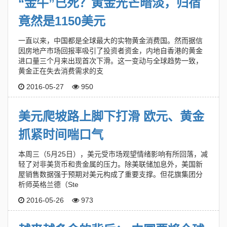
“金牛”已死？黄金光芒暗淡，归宿
竟然是1150美元
一直以来，中国都是全球最大的实物黄金消费国。然而据信
因房地产市场回报率吸引了投资者资金，内地自香港的黄金
进口量三个月来出现首次下滑。这一变动与全球趋势一致，
黄金正在失去消费需求的支
2016-05-27
950
美元爬坡路上脚下打滑 欧元、黄金
抓紧时间喘口气
本周三（5月25日），美元受市场观望情绪影响有所回落，减
轻了对非美货币和贵金属的压力。除美联储加息外，美国新
屋销售数据强于预期对美元构成了重要支撑。但花旗集团分
析师英格兰德（Ste
2016-05-26
973