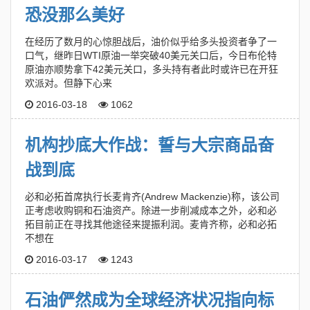
恐没那么美好
在经历了数月的心惊胆战后，油价似乎给多头投资者争了一
口气，继昨日WTI原油一举突破40美元关口后，今日布伦特
原油亦顺势拿下42美元关口，多头持有者此时或许已在开狂
欢派对。但静下心来
2016-03-18
1062
机构抄底大作战：誓与大宗商品奋
战到底
必和必拓首席执行长麦肯齐(Andrew Mackenzie)称，该公司
正考虑收购铜和石油资产。除进一步削减成本之外，必和必
拓目前正在寻找其他途径来提振利润。麦肯齐称，必和必拓
不想在
2016-03-17
1243
石油俨然成为全球经济状况指向标