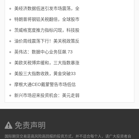
美经济数据低迷引发市场震荡，全
特朗普将钢铝关税翻倍，全球股市
茨威格宽度推力指标闪现，科技股
油价周线震荡下行！美关税政策反
英伟达：数据中心业务狂飙 73
美欧关税博弈缓和，三大指数暴涨
美股三大指数收跌，黄金突破33
摩根大通CEO戴蒙警告市场低估
新兴市场迎来投资机会：美元走弱
免责声明
国际期货交易是高风险高回报的投资方式，并不适合每个人，请广大投资者自