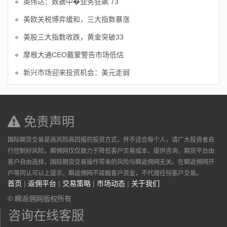
英伟达：数据中�业务狂飙 73
美欧关税博弈缓和，三大指数暴涨
美股三大指数收跌，黄金突破33
摩根大通CEO戴蒙警告市场低估
新兴市场迎来投资机会：美元走弱
免责声明
国际期货交易是高风险高回报的投资方式，并不适合每个人，请广大投资者自
行控制好风险。瞬佣网仅仅致力于降低客户交易成本，提供咨询，期货平台由
客户自由选择，国际期货交易操作带来的风险与瞬返佣网无关。在瞬返佣网开
户等同认可以上提示，瞬返佣网不接触客户资金，不代理任何客户交易。
首页
|
返佣平台
|
交易策略
|
市场动态
|
关于我们
© 瞬返佣网版权所有
咨询在线客服