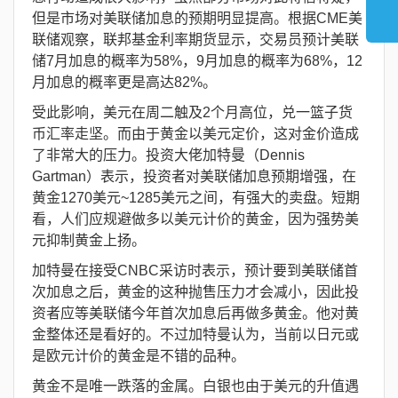
但是市场对美联储加息的预期明显提高。根据CME美
联储观察，联邦基金利率期货显示，交易员预计美联
储7月加息的概率为58%，9月加息的概率为68%，12
月加息的概率更是高达82%。
受此影响，美元在周二触及2个月高位，兑一篮子货
币汇率走坚。而由于黄金以美元定价，这对金价造成
了非常大的压力。投资大佬加特曼（Dennis
Gartman）表示，投资者对美联储加息预期增强，在
黄金1270美元~1285美元之间，有强大的卖盘。短期
看，人们应规避做多以美元计价的黄金，因为强势美
元抑制黄金上扬。
加特曼在接受CNBC采访时表示，预计要到美联储首
次加息之后，黄金的这种抛售压力才会减小，因此投
资者应等美联储今年首次加息后再做多黄金。他对黄
金整体还是看好的。不过加特曼认为，当前以日元或
是欧元计价的黄金是不错的品种。
黄金不是唯一跌落的金属。白银也由于美元的升值遇