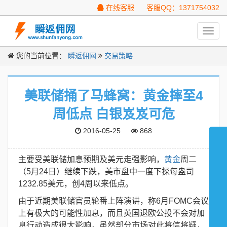
在线客服
客服QQ：1371754032
Toggl
navig
您的当前位置：
瞬返佣网
交易策略
美联储捅了马蜂窝：黄金摔至4
周低点 白银岌岌可危
2016-05-25
868
主要受美联储加息预期及美元走强影响，
黄金
周二
（5月24日）继续下跌，美市盘中一度下探每盎司
1232.85美元，创4周以来低点。
由于近期美联储官员轮番上阵演讲，称6月FOMC会议
上有极大的可能性加息，而且英国退欧公投不会对加
息行动造成很大影响，虽然部分市场对此将信将疑，