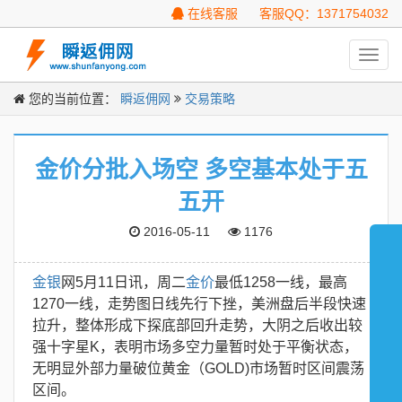
在线客服
客服QQ：1371754032
Toggl
navig
您的当前位置：
瞬返佣网
交易策略
金价分批入场空 多空基本处于五
五开
2016-05-11
1176
金银
网5月11日讯，周二
金价
最低1258一线，最高
1270一线，走势图日线先行下挫，美洲盘后半段快速
拉升，整体形成下探底部回升走势，大阴之后收出较
强十字星K，表明市场多空力量暂时处于平衡状态，
无明显外部力量破位黄金（GOLD)市场暂时区间震荡
区间。