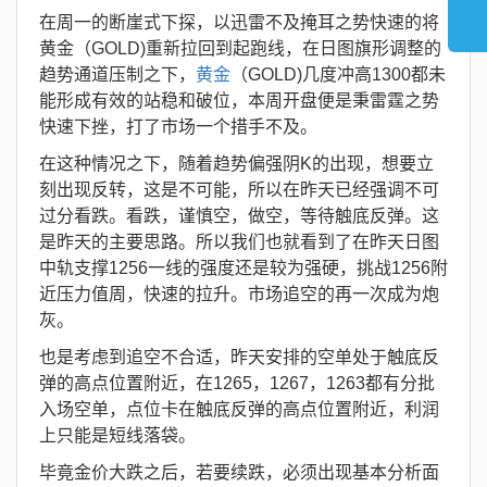
在周一的断崖式下探，以迅雷不及掩耳之势快速的将
黄金（GOLD)重新拉回到起跑线，在日图旗形调整的
趋势通道压制之下，
黄金
（GOLD)几度冲高1300都未
能形成有效的站稳和破位，本周开盘便是秉雷霆之势
快速下挫，打了市场一个措手不及。
在这种情况之下，随着趋势偏强阴K的出现，想要立
刻出现反转，这是不可能，所以在昨天已经强调不可
过分看跌。看跌，谨慎空，做空，等待触底反弹。这
是昨天的主要思路。所以我们也就看到了在昨天日图
中轨支撑1256一线的强度还是较为强硬，挑战1256附
近压力值周，快速的拉升。市场追空的再一次成为炮
灰。
也是考虑到追空不合适，昨天安排的空单处于触底反
弹的高点位置附近，在1265，1267，1263都有分批
入场空单，点位卡在触底反弹的高点位置附近，利润
上只能是短线落袋。
毕竟金价大跌之后，若要续跌，必须出现基本分析面