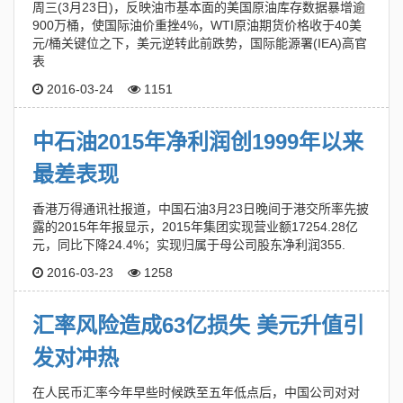
周三(3月23日)，反映油市基本面的美国原油库存数据暴增逾
900万桶，使国际油价重挫4%，WTI原油期货价格收于40美
元/桶关键位之下，美元逆转此前跌势，国际能源署(IEA)高官
表
2016-03-24
1151
中石油2015年净利润创1999年以来
最差表现
香港万得通讯社报道，中国石油3月23日晚间于港交所率先披
露的2015年年报显示，2015年集团实现营业额17254.28亿
元，同比下降24.4%；实现归属于母公司股东净利润355.
2016-03-23
1258
汇率风险造成63亿损失 美元升值引
发对冲热
在人民币汇率今年早些时候跌至五年低点后，中国公司对对