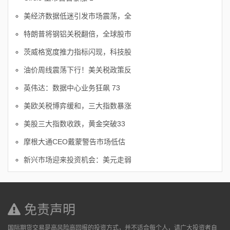
美经济数据低迷引发市场震荡，全
特朗普将钢铝关税翻倍，全球股市
茨威格宽度推力指标闪现，科技股
油价周线震荡下行！美关税政策反
英伟达：数据中心业务狂飙 73
美欧关税博弈缓和，三大指数暴涨
美股三大指数收跌，黄金突破33
摩根大通CEO戴蒙警告市场低估
新兴市场迎来投资机会：美元走弱
免责声明
国际期货交易是高风险高回报的投资方式，并不适合每个人，请广大投资者自